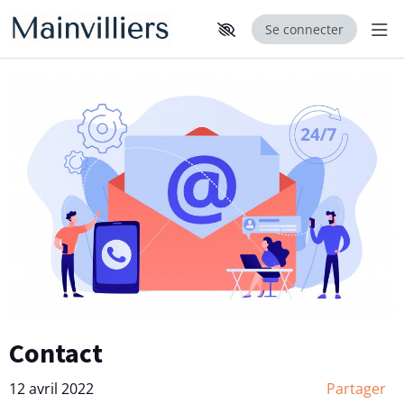
Se connecter
Aff
Aller au contenu principal
Paramètres d'accessibilité
Contact
12 avril 2022
Partager